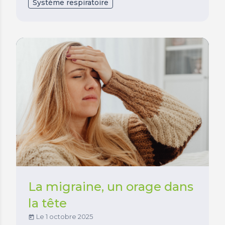
Système respiratoire
La migraine, un orage dans
la tête
Le 1 octobre 2025
today