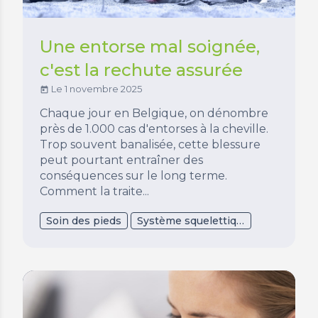
Une entorse mal soignée,
c'est la rechute assurée
Le 1 novembre 2025
today
Chaque jour en Belgique, on dénombre
près de 1.000 cas d'entorses à la cheville.
Trop souvent banalisée, cette blessure
peut pourtant entraîner des
conséquences sur le long terme.
Comment la traite...
Soin des pieds
Système squelettique - os et musculaire